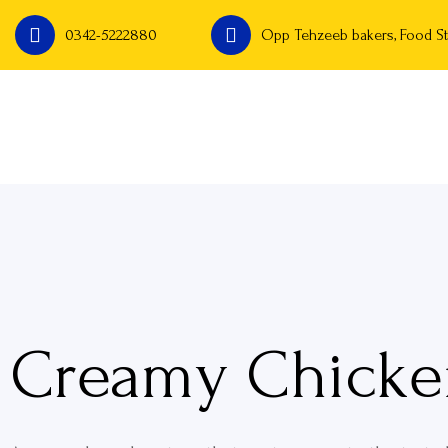
0342-5222880
Opp Tehzeeb bakers, Food St
Creamy Chicke