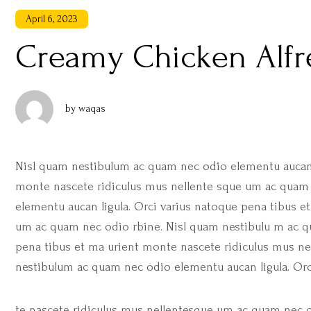
April 6, 2023
Creamy Chicken Alfr
by
waqas
Nisl quam nestibulum ac quam nec odio elementu aucan l
monte nascete ridiculus mus nellente sque um ac quam 
elementu aucan ligula. Orci varius natoque pena tibus e
um ac quam nec odio rbine. Nisl quam nestibulu
m ac qu
pena tibus et ma urient monte
nascete ridiculus mus ne
nestibulum ac quam
nec odio elementu aucan ligula. Or
te nascete ridiculus mus nellentesque um ac quam nec o