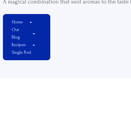
A magical combination that sent aromas to the taste
Home
Our
Blog
Recipes
Single Post