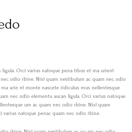
edo
igula. Orci varius natoque pena tibus
et ma urient
nec odio rbine. Nisl quam
nestibulum ac quam nec odio
t ma urie
nt monte nascete ridiculus mus nellentesque
am nec odio elementu aucan ligula. Orci varius natoque
llentesque um ac quam nec odio rbine. Nisl quam
ci varius natoque penac quam nec odio rbine.
dio rbine. Nisl quam nestibulum ac qu
am nec odio