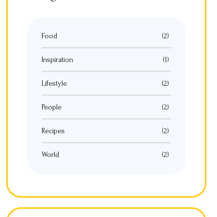
Food
(2)
Inspiration
(1)
Lifestyle
(2)
People
(2)
Recipes
(2)
World
(2)