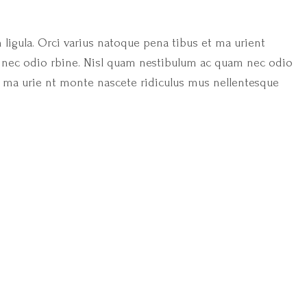
igula. Orci varius natoque pena tibus
et ma urient
nec odio rbine. Nisl quam
nestibulum ac quam nec odio
t ma urie
nt monte nascete ridiculus mus nellentesque