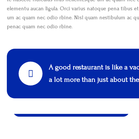
elementu aucan ligula. Orci varius natoque pena tibus 
um ac quam nec odio rbine. Nisl quam nestibulum ac q
penac quam nec odio rbine.
A good restaurant is like a vac
a lot more than just about the
Table restaurant located in on Bank Street