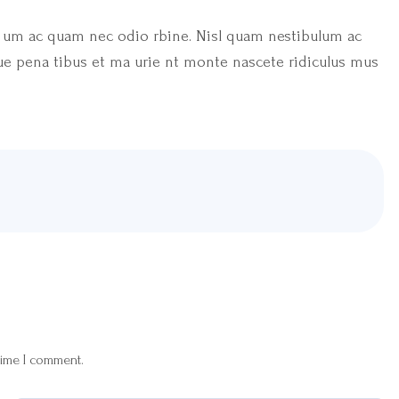
e um ac quam nec odio rbine. Nisl quam
nestibulum ac
ue pena tibus et ma urie
nt monte nascete ridiculus mus
time I comment.